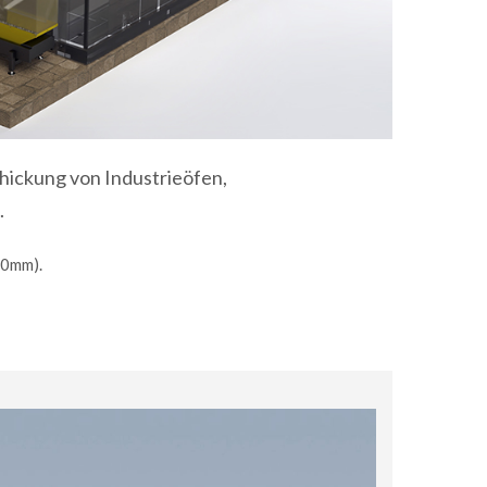
schickung von Industrieöfen,
.
00mm).