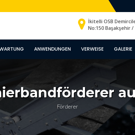
İkitelli OSB Demircil
No:150 Başakşehir / 
& WARTUNG
ANWENDUNGEN
VERWEISE
GALERIE
ierbandförderer au
Förderer