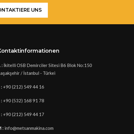
ONTAKTIERE UNS
Kontaktinformationen
 :
İkitelli OSB Demirciler Sitesi B6 Blok No:150
aşakşehir / İstanbul - Türkei
 :
+90 (212) 549 44 16
 :
+90 (532) 168 91 78
 :
+90 (212) 549 44 17
 :
info@metsanmakina.com