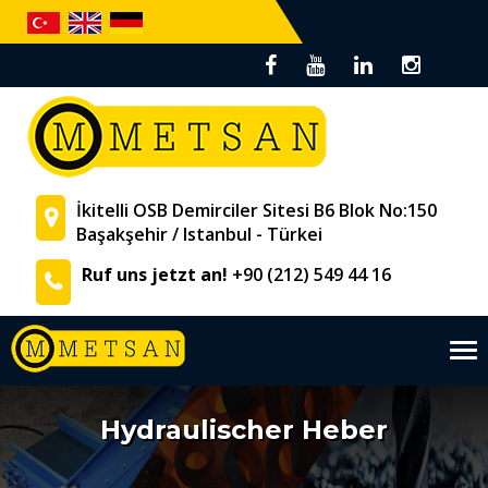
İkitelli OSB Demirciler Sitesi B6 Blok No:150
Başakşehir / Istanbul - Türkei
Ruf uns jetzt an!
+90 (212) 549 44 16
Tog
nav
Hydraulischer Heber