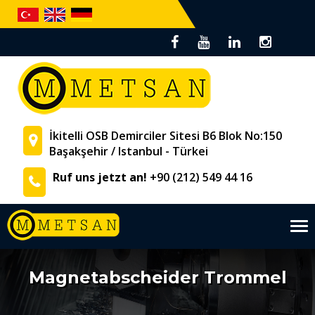
İkitelli OSB Demirciler Sitesi B6 Blok No:150
Başakşehir / Istanbul - Türkei
Ruf uns jetzt an!
+90 (212) 549 44 16
Tog
nav
Magnetabscheider Trommel