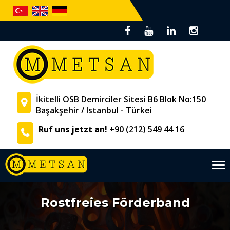
İkitelli OSB Demirciler Sitesi B6 Blok No:150
Başakşehir / Istanbul - Türkei
Ruf uns jetzt an!
+90 (212) 549 44 16
Tog
nav
Rostfreies Förderband