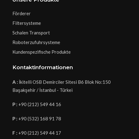
Förderer
Filtersysteme
Schalen Transport
Roboterzufuhrsysteme
Kundenspezifische Produkte
Kontaktinformationen
A :
İkitelli OSB Demirciler Sitesi B6 Blok No:150
Başakşehir / İstanbul - Türkei
P :
+90 (212) 549 44 16
P :
+90 (532) 168 91 78
F :
+90 (212) 549 44 17