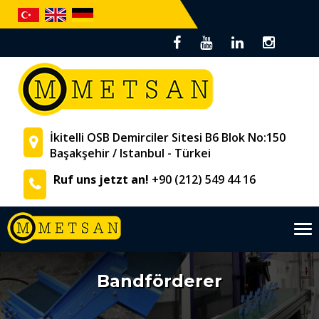
İkitelli OSB Demirciler Sitesi B6 Blok No:150
Başakşehir / Istanbul - Türkei
Ruf uns jetzt an!
+90 (212) 549 44 16
Tog
nav
Bandförderer