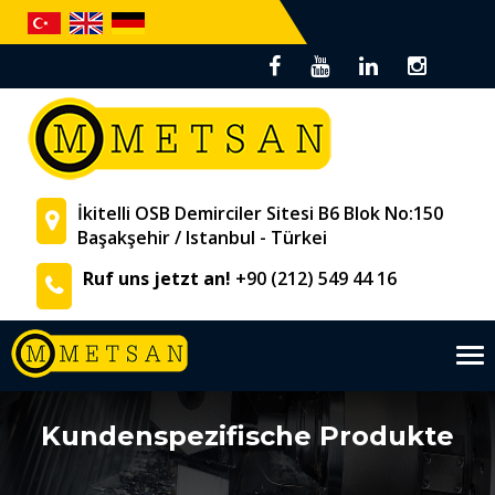
İkitelli OSB Demirciler Sitesi B6 Blok No:150
Başakşehir / Istanbul - Türkei
Ruf uns jetzt an!
+90 (212) 549 44 16
Tog
nav
Kundenspezifische Produkte