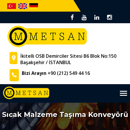
İkitelli OSB Demirciler Sitesi B6 Blok No:150
Başakşehir / İSTANBUL
Bizi Arayın
+90 (212) 549 44 16
Tog
nav
Sıcak Malzeme Taşıma Konveyörü