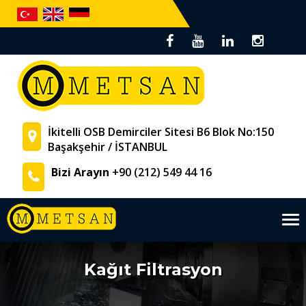
İkitelli OSB Demirciler Sitesi B6 Blok No:150
Başakşehir / İSTANBUL
Bizi Arayın
+90 (212) 549 44 16
Tog
nav
Kağıt Filtrasyon