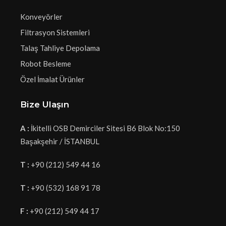
Konveyörler
Filtrasyon Sistemleri
Talaş Tahliye Depolama
Robot Besleme
Özel İmalat Ürünler
Bize Ulaşın
A :
İkitelli OSB Demirciler Sitesi B6 Blok No:150
Başakşehir / İSTANBUL
T :
+90 (212) 549 44 16
T :
+90 (532) 168 91 78
F :
+90 (212) 549 44 17