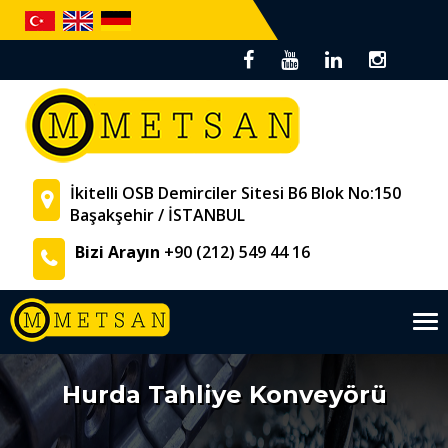
İkitelli OSB Demirciler Sitesi B6 Blok No:150
Başakşehir / İSTANBUL
Bizi Arayın
+90 (212) 549 44 16
Tog
nav
Hurda Tahliye Konveyörü