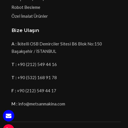
Robot Besleme
Özel İmalat Ürünler
Bize Ulaşın
A :
İkitelli OSB Demirciler Sitesi B6 Blok No:150
Başakşehir / İSTANBUL
T :
+90 (212) 549 44 16
T :
+90 (532) 168 91 78
F :
+90 (212) 549 44 17
M :
info@metsanmakina.com