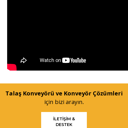
Talaş Konveyörü ve Konveyör Çözümleri
için bizi arayın.
İLETIŞIM &
DESTEK