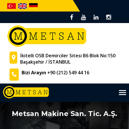
İkitelli OSB Demirciler Sitesi B6 Blok No:150
Başakşehir / İSTANBUL
Bizi Arayın
+90 (212) 549 44 16
Tog
nav
Metsan Makine San. Tic. A.Ş.