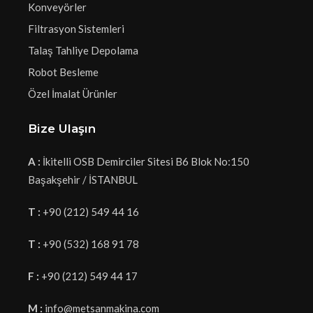
Konveyörler
Filtrasyon Sistemleri
Talaş Tahliye Depolama
Robot Besleme
Özel İmalat Ürünler
Bize Ulaşın
A :
İkitelli OSB Demirciler Sitesi B6 Blok No:150
Başakşehir / İSTANBUL
T :
+90 (212) 549 44 16
T :
+90 (532) 168 91 78
F :
+90 (212) 549 44 17
M :
info@metsanmakina.com